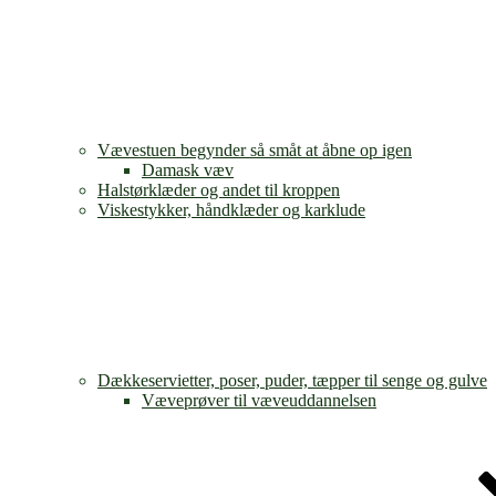
Vævestuen begynder så småt at åbne op igen
Damask væv
Halstørklæder og andet til kroppen
Viskestykker, håndklæder og karklude
Dækkeservietter, poser, puder, tæpper til senge og gulve
Væveprøver til væveuddannelsen