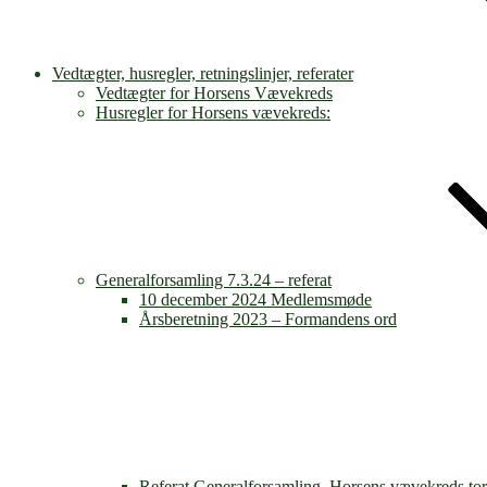
Vedtægter, husregler, retningslinjer, referater
Vedtægter for Horsens Vævekreds
Husregler for Horsens vævekreds:
Generalforsamling 7.3.24 – referat
10 december 2024 Medlemsmøde
Årsberetning 2023 – Formandens ord
Referat Generalforsamling, Horsens vævekreds tor