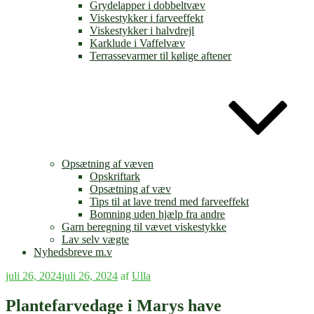
Grydelapper i dobbeltvæv
Viskestykker i farveeffekt
Viskestykker i halvdrejl
Karklude i Vaffelvæv
Terrassevarmer til kølige aftener
Opsætning af væven
Opskriftark
Opsætning af væv
Tips til at lave trend med farveeffekt
Bomning uden hjælp fra andre
Garn beregning til vævet viskestykke
Lav selv vægte
Nyhedsbreve m.v
Udgivet
juli 26, 2024
juli 26, 2024
af
Ulla
den
Plantefarvedage i Marys have