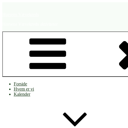
Videre
til
Horsens Vævekreds
indhold
Horsens Vævekreds aktiviteter
Forside
Hvem er vi
Kalender