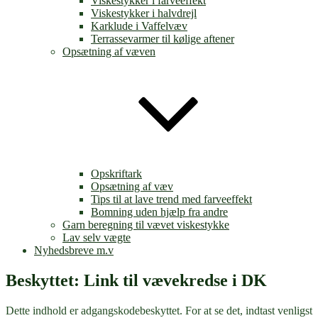
Viskestykker i farveeffekt
Viskestykker i halvdrejl
Karklude i Vaffelvæv
Terrassevarmer til kølige aftener
Opsætning af væven
Opskriftark
Opsætning af væv
Tips til at lave trend med farveeffekt
Bomning uden hjælp fra andre
Garn beregning til vævet viskestykke
Lav selv vægte
Nyhedsbreve m.v
Beskyttet: Link til vævekredse i DK
Dette indhold er adgangskodebeskyttet. For at se det, indtast venligst