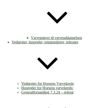
Væveprøver til væveuddannelsen
Vedtægter, husregler, retningslinjer, referater
Vedtægter for Horsens Vævekreds
Husregler for Horsens vævekreds:
Generalforsamling 7.3.24 – referat