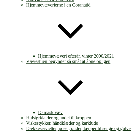
Hjemmevæverierne i en Coranatid
Hjemmevæveri efterår, vinter 2000/2021
Vævestuen begynder så småt at åbne op igen
Damask væv
Halstørklæder og andet til kroppen
Viskestykker, håndklæder og karklude
Dækkeservietter, poser, puder, tæpper til senge og gulve