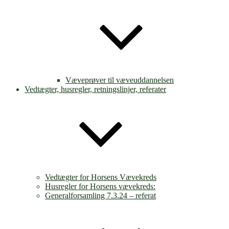
Væveprøver til væveuddannelsen
Vedtægter, husregler, retningslinjer, referater
Vedtægter for Horsens Vævekreds
Husregler for Horsens vævekreds:
Generalforsamling 7.3.24 – referat