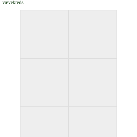
vævekreds.