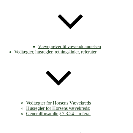
Væveprøver til væveuddannelsen
Vedtægter, husregler, retningslinjer, referater
Vedtægter for Horsens Vævekreds
Husregler for Horsens vævekreds:
Generalforsamling 7.3.24 – referat