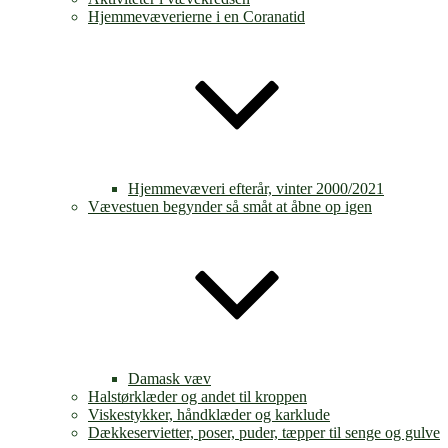
Hjemmevæverierne i en Coranatid
Hjemmevæveri efterår, vinter 2000/2021
Vævestuen begynder så småt at åbne op igen
Damask væv
Halstørklæder og andet til kroppen
Viskestykker, håndklæder og karklude
Dækkeservietter, poser, puder, tæpper til senge og gulve