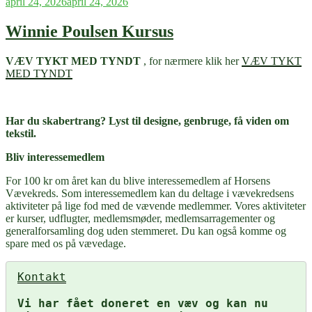
Udgivet
april 24, 2026
april 24, 2026
den
Winnie Poulsen Kursus
VÆV TYKT MED TYNDT
, for nærmere klik her
VÆV TYKT
MED TYNDT
Har du skabertrang? Lyst til designe, genbruge, få viden om
tekstil.
Bliv interessemedlem
For 100 kr om året kan du blive interessemedlem af Horsens
Vævekreds. Som interessemedlem kan du deltage i vævekredsens
aktiviteter på lige fod med de vævende medlemmer. Vores aktiviteter
er kurser, udflugter, medlemsmøder, medlemsarragementer og
generalforsamling dog uden stemmeret. Du kan også komme og
spare med os på vævedage.
Kontakt
Vi har fået doneret en væv og kan nu 