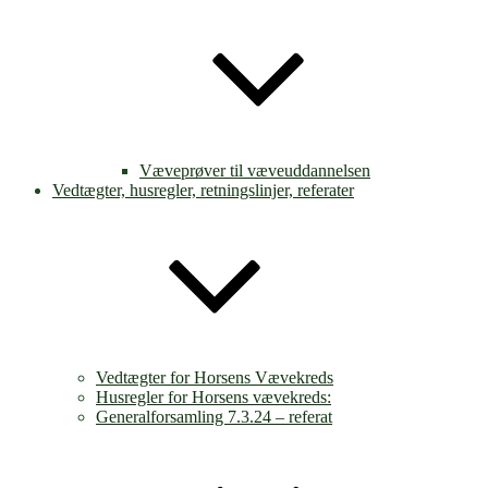
Væveprøver til væveuddannelsen
Vedtægter, husregler, retningslinjer, referater
Vedtægter for Horsens Vævekreds
Husregler for Horsens vævekreds:
Generalforsamling 7.3.24 – referat