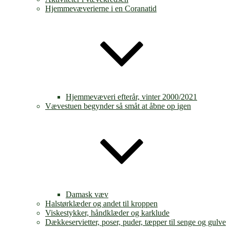
Hjemmevæverierne i en Coranatid
Hjemmevæveri efterår, vinter 2000/2021
Vævestuen begynder så småt at åbne op igen
Damask væv
Halstørklæder og andet til kroppen
Viskestykker, håndklæder og karklude
Dækkeservietter, poser, puder, tæpper til senge og gulve