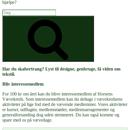
hjælpe?
Søg
efter:
Søg
Har du skabertrang? Lyst til designe, genbruge, få viden om
tekstil.
Bliv interessemedlem
For 100 kr om året kan du blive interessemedlem af Horsens
Vævekreds. Som interessemedlem kan du deltage i vævekredsens
aktiviteter på lige fod med de vævende medlemmer. Vores aktiviteter
er kurser, udflugter, medlemsmøder, medlemsarragementer og
generalforsamling dog uden stemmeret. Du kan også komme og
spare med os på vævedage.