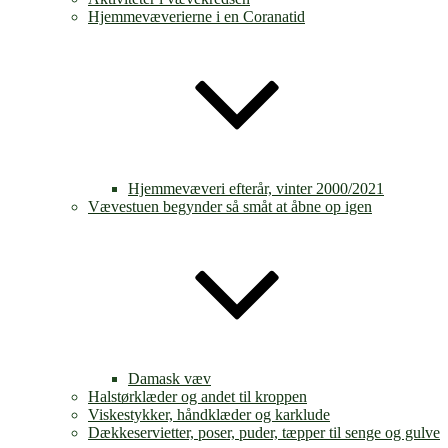
Hjemmevæverierne i en Coranatid
Hjemmevæveri efterår, vinter 2000/2021
Vævestuen begynder så småt at åbne op igen
Damask væv
Halstørklæder og andet til kroppen
Viskestykker, håndklæder og karklude
Dækkeservietter, poser, puder, tæpper til senge og gulve