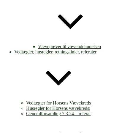
Væveprøver til væveuddannelsen
Vedtægter, husregler, retningslinjer, referater
Vedtægter for Horsens Vævekreds
Husregler for Horsens vævekreds:
Generalforsamling 7.3.24 – referat