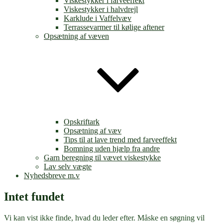
Viskestykker i farveeffekt
Viskestykker i halvdrejl
Karklude i Vaffelvæv
Terrassevarmer til kølige aftener
Opsætning af væven
Opskriftark
Opsætning af væv
Tips til at lave trend med farveeffekt
Bomning uden hjælp fra andre
Garn beregning til vævet viskestykke
Lav selv vægte
Nyhedsbreve m.v
Intet fundet
Vi kan vist ikke finde, hvad du leder efter. Måske en søgning vil