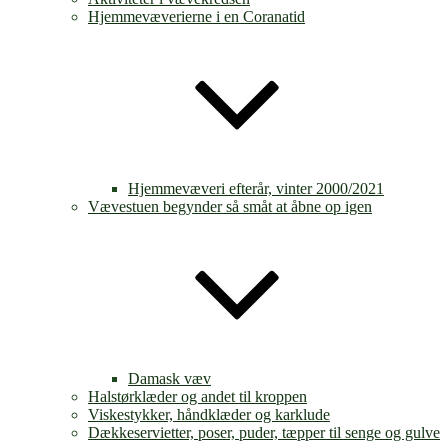
Hjemmevæverierne i en Coranatid
Hjemmevæveri efterår, vinter 2000/2021
Vævestuen begynder så småt at åbne op igen
Damask væv
Halstørklæder og andet til kroppen
Viskestykker, håndklæder og karklude
Dækkeservietter, poser, puder, tæpper til senge og gulve