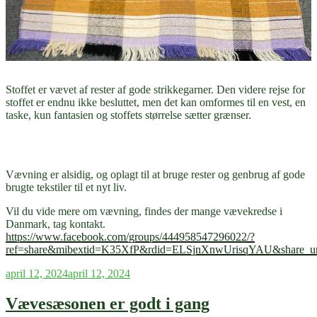
Stoffet er vævet af rester af gode strikkegarner. Den videre rejse for
stoffet er endnu ikke besluttet, men det kan omformes til en vest, en
taske, kun fantasien og stoffets størrelse sætter grænser.
Vævning er alsidig, og oplagt til at bruge rester og genbrug af gode
brugte tekstiler til et nyt liv.
Vil du vide mere om vævning, findes der mange vævekredse i
Danmark, tag kontakt.
https://www.facebook.com/groups/444958547296022/?
ref=share&mibextid=K35XfP&rdid=ELSjnXnwUrisqYAU&share
Udgivet
april 12, 2024
april 12, 2024
den
Vævesæsonen er godt i gang