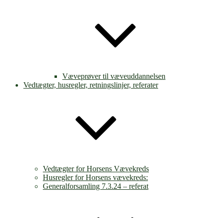
Væveprøver til væveuddannelsen
Vedtægter, husregler, retningslinjer, referater
Vedtægter for Horsens Vævekreds
Husregler for Horsens vævekreds:
Generalforsamling 7.3.24 – referat