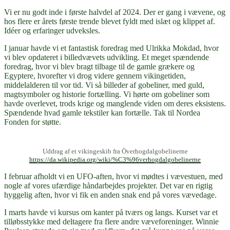
Vi er nu godt inde i første halvdel af 2024. Der er gang i vævene, og
hos flere er årets første trende blevet fyldt med islæt og klippet af.
Idéer og erfaringer udveksles.
I januar havde vi et fantastisk foredrag med Ulrikka Mokdad, hvor
vi blev opdateret i billedvævets udvikling. Et meget spændende
foredrag, hvor vi blev bragt tilbage til de gamle grækere og
Egyptere, hvorefter vi drog videre gennem vikingetiden,
middelalderen til vor tid. Vi så billeder af gobeliner, med guld,
magtsymboler og historie fortælling. Vi hørte om gobeliner som
havde overlevet, trods krige og manglende viden om deres eksistens.
Spændende hvad gamle tekstiler kan fortælle. Tak til Nordea
Fonden for støtte.
Uddrag af et vikingeskib fra Överhogdalgobelinerne
https://da.wikipedia.org/wiki/%C3%96verhogdalgobelinerne
I februar afholdt vi en UFO-aften, hvor vi mødtes i vævestuen, med
nogle af vores ufærdige håndarbejdes projekter. Det var en rigtig
hyggelig aften, hvor vi fik en anden snak end på vores vævedage.
I marts havde vi kursus om kanter på tværs og langs. Kurset var et
tilløbsstykke med deltagere fra flere andre væveforeninger. Winnie