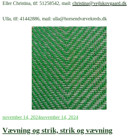
Eller Christina, tlf: 51258542, mail:
christina@vejlskovgaard.dk
Ulla, tlf: 41442886, mail: ulla@horsendvævekreds.dk
Udgivet
november 14, 2024
november 14, 2024
den
Vævning og strik, strik og vævning