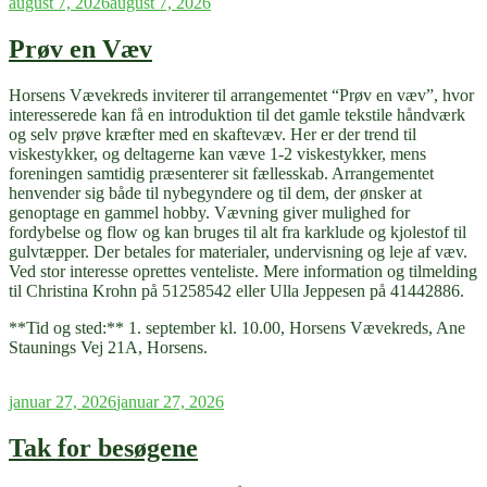
Udgivet
august 7, 2026
august 7, 2026
den
Prøv en Væv
Horsens Vævekreds inviterer til arrangementet “Prøv en væv”, hvor
interesserede kan få en introduktion til det gamle tekstile håndværk
og selv prøve kræfter med en skaftevæv. Her er der trend til
viskestykker, og deltagerne kan væve 1-2 viskestykker, mens
foreningen samtidig præsenterer sit fællesskab. Arrangementet
henvender sig både til nybegyndere og til dem, der ønsker at
genoptage en gammel hobby. Vævning giver mulighed for
fordybelse og flow og kan bruges til alt fra karklude og kjolestof til
gulvtæpper. Der betales for materialer, undervisning og leje af væv.
Ved stor interesse oprettes venteliste. Mere information og tilmelding
til Christina Krohn på 51258542 eller Ulla Jeppesen på 41442886.
**Tid og sted:** 1. september kl. 10.00, Horsens Vævekreds, Ane
Staunings Vej 21A, Horsens.
Udgivet
januar 27, 2026
januar 27, 2026
den
Tak for besøgene