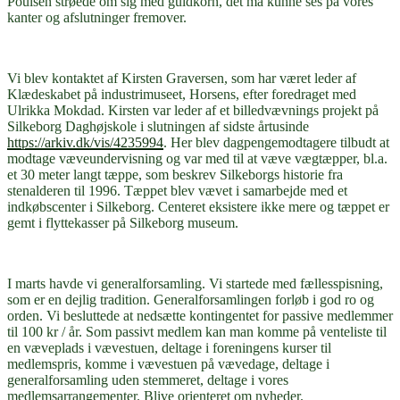
Poulsen strøede om sig med guldkorn, det må kunne ses på vores
kanter og afslutninger fremover.
Vi blev kontaktet af Kirsten Graversen, som har været leder af
Klædeskabet på industrimuseet, Horsens, efter foredraget med
Ulrikka Mokdad. Kirsten var leder af et billedvævnings projekt på
Silkeborg Daghøjskole i slutningen af sidste årtusinde
https://arkiv.dk/vis/4235994
. Her blev dagpengemodtagere tilbudt at
modtage væveundervisning og var med til at væve vægtæpper, bl.a.
et 30 meter langt tæppe, som beskrev Silkeborgs historie fra
stenalderen til 1996. Tæppet blev vævet i samarbejde med et
indkøbscenter i Silkeborg. Centeret eksistere ikke mere og tæppet er
gemt i flyttekasser på Silkeborg museum.
I marts havde vi generalforsamling. Vi startede med fællesspisning,
som er en dejlig tradition. Generalforsamlingen forløb i god ro og
orden. Vi besluttede at nedsætte kontingentet for passive medlemmer
til 100 kr / år. Som passivt medlem kan man komme på venteliste til
en væveplads i vævestuen, deltage i foreningens kurser til
medlemspris, komme i vævestuen på vævedage, deltage i
generalforsamling uden stemmeret, deltage i vores
medlemsarrangementer. Blive orienteret om nyheder.