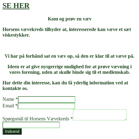
SE HER
Kom og prøv en væv
Horsens vævekreds tilbyder at, interesserede kan væve
et sæt
viskestykker.
Vi har på forhånd sat en væv op, så den er klar til at væve på.
Ideen er at give nysgerrige mulighed for at prøve vævning i
vores forening, uden at skulle binde sig til et medlemskab.
Har dette din interesse, kan du få yderlig information
ved at
kontakte os.
Name
*
Email
*
Name
Horsens
Spørgsmål til Horsens Vævekreds
*
Email
Indsend