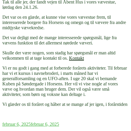
Tak til alle jer, der fandt vejen til Åbent Hus i vores vævestue,
lørdag den 24.1.26.
Det var os en glæde, at kunne vise vores vævestue frem, til
interesserede borgere fra Horsens og omegn og til vævere fra andre
midtjyske vævekredse.
Det var dejligt med de mange interesserede spørgsmål, lige fra
vævens funktion til det allermest nørdede væveri.
Skulle der være nogen, som stadig har spørgsmål er man altid
velkommen til at tage kontakt til os.
Kontakt
Vi er nu godt i gang med at forberede forårets aktiviteter. Til februar
har vi et kursus i navnebroderi, i marts måned har vi
generalforsamling og en UFO-aften. I uge 20 skal vi bemande
Kuben på Søndergade i Horsens. Her vil vi vise nogle af vores
væve og hvordan man bruger dem. Der vil også være små
aktiviteter, som børn og voksne kan deltage i.
Vi glæder os til foråret og håber at se mange af jer igen, i forårstiden
Udgivet
februar 6, 2025
februar 6, 2025
den