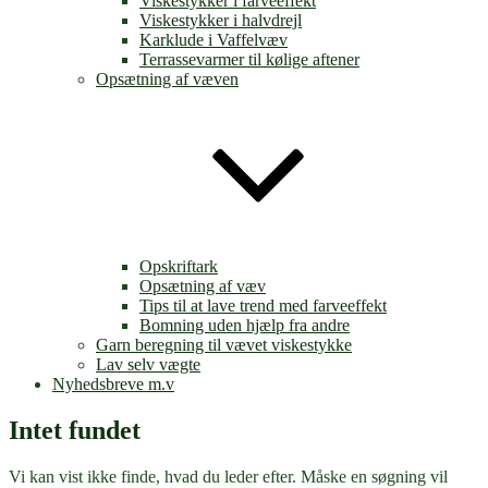
Viskestykker i farveeffekt
Viskestykker i halvdrejl
Karklude i Vaffelvæv
Terrassevarmer til kølige aftener
Opsætning af væven
Opskriftark
Opsætning af væv
Tips til at lave trend med farveeffekt
Bomning uden hjælp fra andre
Garn beregning til vævet viskestykke
Lav selv vægte
Nyhedsbreve m.v
Intet fundet
Vi kan vist ikke finde, hvad du leder efter. Måske en søgning vil