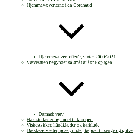
Hjemmevæverierne i en Coranatid
Hjemmevæveri efterår, vinter 2000/2021
Vævestuen begynder så småt at åbne op igen
Damask væv
Halstørklæder og andet til kroppen
Viskestykker, håndklæder og karklude
Dækkeservietter, poser, puder, tæpper til senge og gulve