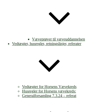
Væveprøver til væveuddannelsen
Vedtægter, husregler, retningslinjer, referater
Vedtægter for Horsens Vævekreds
Husregler for Horsens vævekreds:
Generalforsamling 7.3.24 – referat