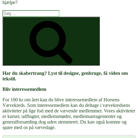
hjælpe?
Søg
efter:
Søg
Har du skabertrang? Lyst til designe, genbruge, få viden om
tekstil.
Bliv interessemedlem
For 100 kr om året kan du blive interessemedlem af Horsens
Vævekreds. Som interessemedlem kan du deltage i vævekredsens
aktiviteter på lige fod med de vævende medlemmer. Vores aktiviteter
er kurser, udflugter, medlemsmøder, medlemsarragementer og
generalforsamling dog uden stemmeret. Du kan også komme og
spare med os på vævedage.