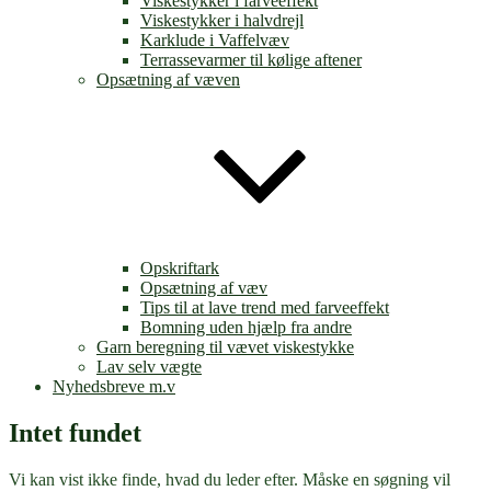
Viskestykker i farveeffekt
Viskestykker i halvdrejl
Karklude i Vaffelvæv
Terrassevarmer til kølige aftener
Opsætning af væven
Opskriftark
Opsætning af væv
Tips til at lave trend med farveeffekt
Bomning uden hjælp fra andre
Garn beregning til vævet viskestykke
Lav selv vægte
Nyhedsbreve m.v
Intet fundet
Vi kan vist ikke finde, hvad du leder efter. Måske en søgning vil