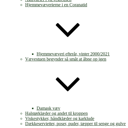
Hjemmevæverierne i en Coranatid
Hjemmevæveri efterår, vinter 2000/2021
Vævestuen begynder så småt at åbne op igen
Damask væv
Halstørklæder og andet til kroppen
Viskestykker, håndklæder og karklude
Dækkeservietter, poser, puder, tæpper til senge og gulve