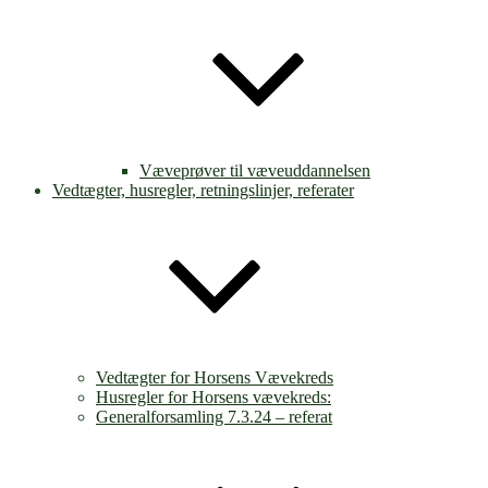
Væveprøver til væveuddannelsen
Vedtægter, husregler, retningslinjer, referater
Vedtægter for Horsens Vævekreds
Husregler for Horsens vævekreds:
Generalforsamling 7.3.24 – referat