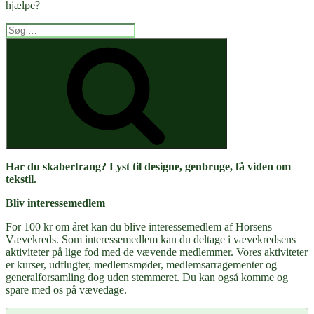
hjælpe?
Søg
efter:
Søg
Har du skabertrang? Lyst til designe, genbruge, få viden om
tekstil.
Bliv interessemedlem
For 100 kr om året kan du blive interessemedlem af Horsens
Vævekreds. Som interessemedlem kan du deltage i vævekredsens
aktiviteter på lige fod med de vævende medlemmer. Vores aktiviteter
er kurser, udflugter, medlemsmøder, medlemsarragementer og
generalforsamling dog uden stemmeret. Du kan også komme og
spare med os på vævedage.